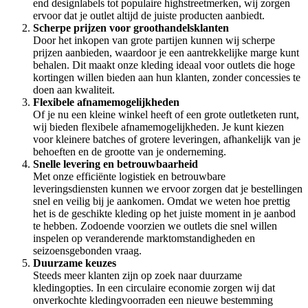
end designlabels tot populaire highstreetmerken, wij zorgen
ervoor dat je outlet altijd de juiste producten aanbiedt.
Scherpe prijzen voor groothandelsklanten
Door het inkopen van grote partijen kunnen wij scherpe
prijzen aanbieden, waardoor je een aantrekkelijke marge kunt
behalen. Dit maakt onze kleding ideaal voor outlets die hoge
kortingen willen bieden aan hun klanten, zonder concessies te
doen aan kwaliteit.
Flexibele afnamemogelijkheden
Of je nu een kleine winkel heeft of een grote outletketen runt,
wij bieden flexibele afnamemogelijkheden. Je kunt kiezen
voor kleinere batches of grotere leveringen, afhankelijk van je
behoeften en de grootte van je onderneming.
Snelle levering en betrouwbaarheid
Met onze efficiënte logistiek en betrouwbare
leveringsdiensten kunnen we ervoor zorgen dat je bestellingen
snel en veilig bij je aankomen. Omdat we weten hoe prettig
het is de geschikte kleding op het juiste moment in je aanbod
te hebben. Zodoende voorzien we outlets die snel willen
inspelen op veranderende marktomstandigheden en
seizoensgebonden vraag.
Duurzame keuzes
Steeds meer klanten zijn op zoek naar duurzame
kledingopties. In een circulaire economie zorgen wij dat
onverkochte kledingvoorraden een nieuwe bestemming