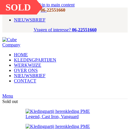
SOLD
SOLD
SOLD
SOLD
SOLD
SOLD
Skip to navigation
Skip to main content
Vragen of interesse?
06-
22551660
NIEUWSBRIEF
Vragen of interesse?
06-22551660
HOME
KLEDINGPARTIJEN
WERKWIJZE
OVER ONS
NIEUWSBRIEF
CONTACT
Menu
Sold out