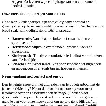
krijgen. Zo leveren wij een bijdrage aan een duurzamere
mode-industrie.
Onze merkkleding partijen voor outlets
Onze merkkledingpartijen zijn zorgvuldig samengesteld en
geanalyseerd op basis van kwaliteit en marktwaarde. We bieden een
breed scala aan kledingcategorieën, waaronder:
Damesmode
: Van elegante jurken tot casual stijlen en
sportieve outfits.
Herenmode
: Stijlvolle overhemden, broeken, jacks en
accessoires.
Kindermode
: Trendy en comfortabele kleding voor kinderen
van alle leeftijden.
Schoenen en Accessoires
: Van sportschoenen tot high heels
en modeaccessoires zoals tassen, hoeden en riemen.
Neem vandaag nog contact met ons op
Ben je geïnteresseerd in het uitbreiden van je outletaanbod met de
juiste merkkleding? Neem dan contact met ons op voor meer
informatie over ons assortiment en de mogelijkheden voor
groothandel inkopen. Hou ook zeker onze socials in de gaten en
meld je aan voor onze nieuwsbrief om up to date te blijven. Wij
staan klaar om samen te werken aan een succesvol outletbedrijf!